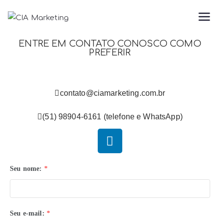
CIA
Conteúdo, Inbound e
Automação
ENTRE EM CONTATO CONOSCO COMO
Marketing
PREFERIR
contato@ciamarketing.com.br
(51) 98904-6161 (telefone e WhatsApp)
Seu nome:
*
Seu e-mail:
*