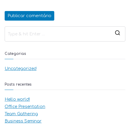
S
e
a
Categorias
r
c
Uncategorized
h
f
Posts recentes
o
r
Hello world!
:
Office Presentation
Team Gathering
Business Seminar